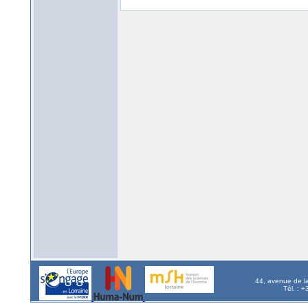
44, avenue de l
Tél. : 