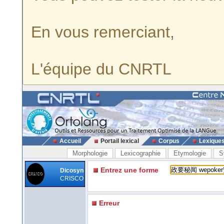
En vous remerciant,
L'équipe du CNRTL
Accueil
Portail lexical
Corpus
Lexique
Morphologie
Lexicographie
Etymologie
S
Entrez une forme
Dicosyn
CRISCO
Erreur