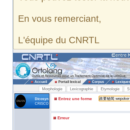
En vous remerciant,
L'équipe du CNRTL
Accueil
Portail lexical
Corpus
Lexique
Morphologie
Lexicographie
Etymologie
S
Entrez une forme
Dicosyn
CRISCO
Erreur