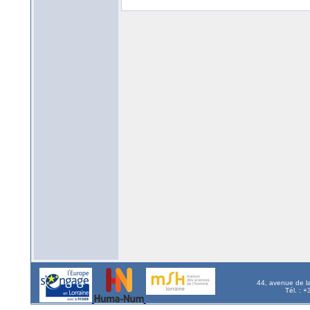
44, avenue de l
Tél. : 