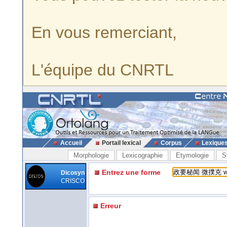
En vous remerciant,
L'équipe du CNRTL
Accueil
Portail lexical
Corpus
Lexique
Morphologie
Lexicographie
Etymologie
S
Entrez une forme
Dicosyn
CRISCO
Erreur