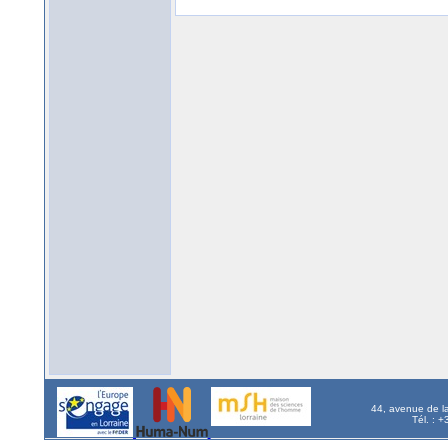
44, avenue de l
Tél. : 