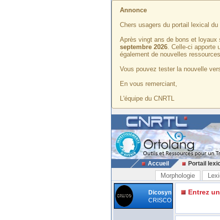
Annonce
Chers usagers du portail lexical d
Après vingt ans de bons et loyaux 
septembre 2026
. Celle-ci apporte
également de nouvelles ressources
Vous pouvez tester la nouvelle vers
En vous remerciant,
L'équipe du CNRTL
Accueil
Portail lexi
Morphologie
Lexi
Entrez u
Dicosyn
CRISCO