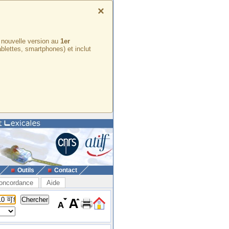
×
e nouvelle version au
1er
ablettes, smartphones) et inclut
Outils
Contact
oncordance
Aide