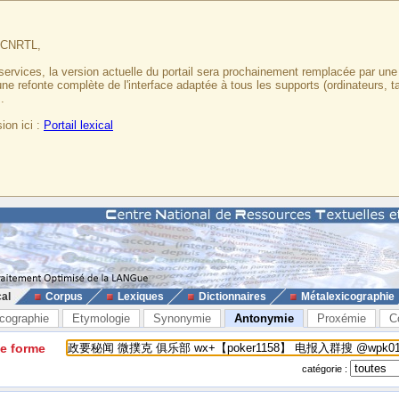
u CNRTL,
services, la version actuelle du portail sera prochainement remplacée par un
 une refonte complète de l'interface adaptée à tous les supports (ordinateurs, t
.
ion ici :
Portail lexical
cal
Corpus
Lexiques
Dictionnaires
Métalexicographie
cographie
Etymologie
Synonymie
Antonymie
Proxémie
C
ne forme
catégorie :