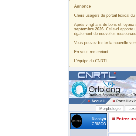
Annonce
Chers usagers du portail lexical d
Après vingt ans de bons et loyaux 
septembre 2026
. Celle-ci apporte
également de nouvelles ressources
Vous pouvez tester la nouvelle vers
En vous remerciant,
L'équipe du CNRTL
Accueil
Portail lexi
Morphologie
Lexi
Entrez u
Dicosyn
CRISCO