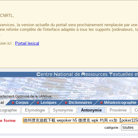
u CNRTL,
services, la version actuelle du portail sera prochainement remplacée par un
 une refonte complète de l'interface adaptée à tous les supports (ordinateurs, t
.
ion ici :
Portail lexical
cal
Corpus
Lexiques
Dictionnaires
Métalexicographie
cographie
Etymologie
Synonymie
Antonymie
Proxémie
C
ne forme
catégorie :