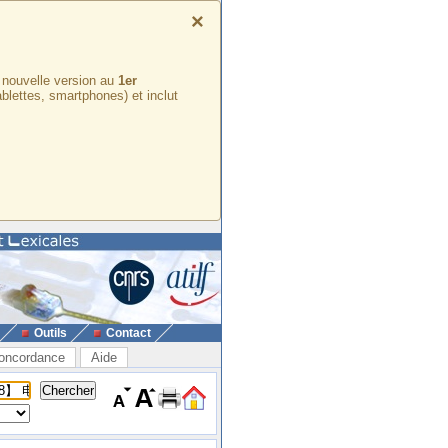
×
e nouvelle version au
1er
ablettes, smartphones) et inclut
Outils
Contact
oncordance
Aide