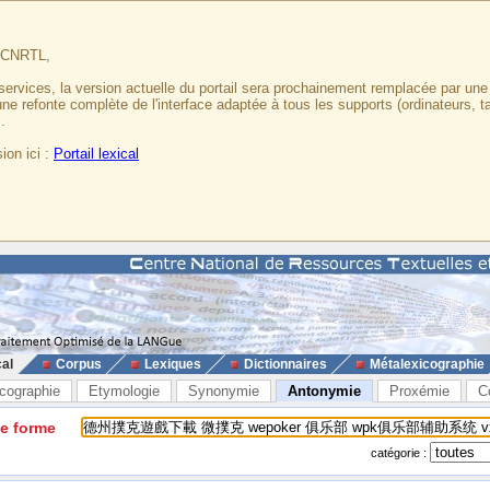
u CNRTL,
services, la version actuelle du portail sera prochainement remplacée par un
 une refonte complète de l'interface adaptée à tous les supports (ordinateurs, t
.
ion ici :
Portail lexical
cal
Corpus
Lexiques
Dictionnaires
Métalexicographie
cographie
Etymologie
Synonymie
Antonymie
Proxémie
C
ne forme
catégorie :