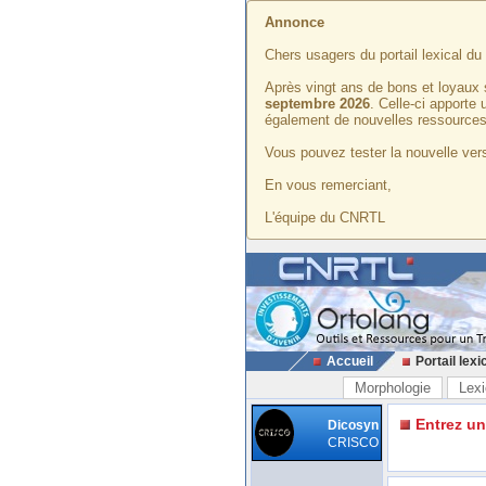
Annonce
Chers usagers du portail lexical d
Après vingt ans de bons et loyaux 
septembre 2026
. Celle-ci apporte
également de nouvelles ressources
Vous pouvez tester la nouvelle vers
En vous remerciant,
L'équipe du CNRTL
Accueil
Portail lexi
Morphologie
Lexi
Entrez u
Dicosyn
CRISCO