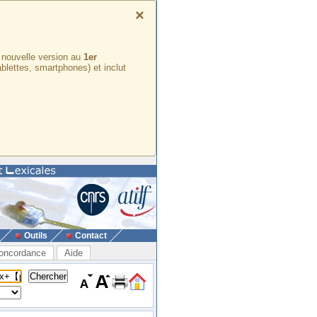
×
e nouvelle version au
1er
ablettes, smartphones) et inclut
Outils
Contact
oncordance
Aide