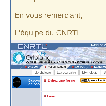
En vous remerciant,
L'équipe du CNRTL
Accueil
Portail lexical
Corpus
Lexique
Morphologie
Lexicographie
Etymologie
S
Entrez une forme
Dicosyn
CRISCO
Erreur