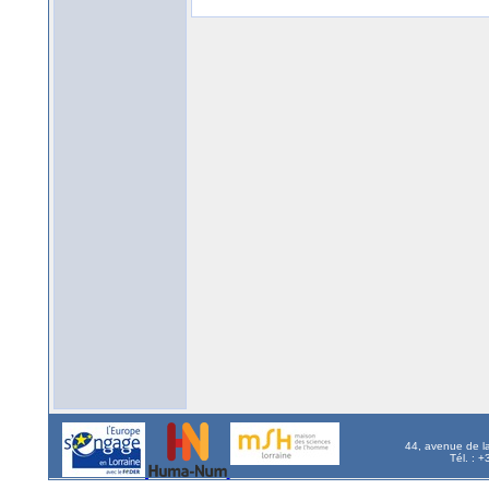
44, avenue de l
Tél. : 