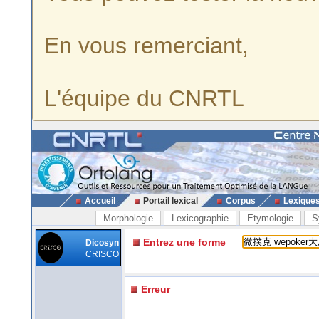
En vous remerciant,
L'équipe du CNRTL
Accueil
Portail lexical
Corpus
Lexique
Morphologie
Lexicographie
Etymologie
S
Entrez une forme
Dicosyn
CRISCO
Erreur