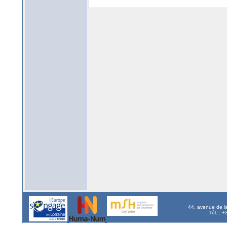
44, avenue de l
Tél. : 