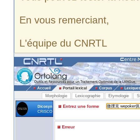
En vous remerciant,
L'équipe du CNRTL
Accueil
Portail lexical
Corpus
Lexique
Morphologie
Lexicographie
Etymologie
S
Entrez une forme
Dicosyn
CRISCO
Erreur