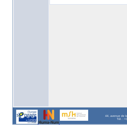
44, avenue de l
Tél. : 