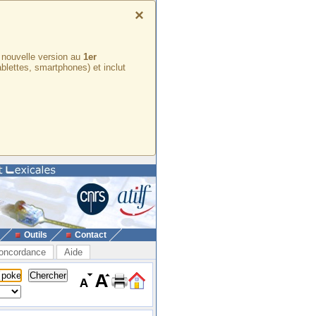
×
e nouvelle version au
1er
ablettes, smartphones) et inclut
Outils
Contact
oncordance
Aide