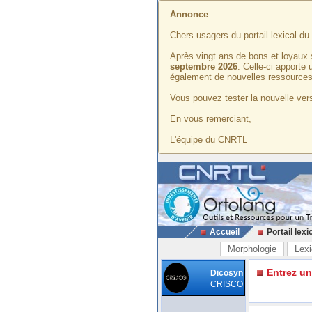
Annonce
Chers usagers du portail lexical d
Après vingt ans de bons et loyaux 
septembre 2026
. Celle-ci apporte
également de nouvelles ressources
Vous pouvez tester la nouvelle vers
En vous remerciant,
L'équipe du CNRTL
Accueil
Portail lexi
Morphologie
Lexi
Entrez u
Dicosyn
CRISCO