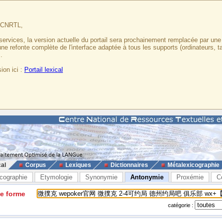
u CNRTL,
services, la version actuelle du portail sera prochainement remplacée par un
 une refonte complète de l'interface adaptée à tous les supports (ordinateurs, t
.
ion ici :
Portail lexical
cal
Corpus
Lexiques
Dictionnaires
Métalexicographie
cographie
Etymologie
Synonymie
Antonymie
Proxémie
C
ne forme
catégorie :