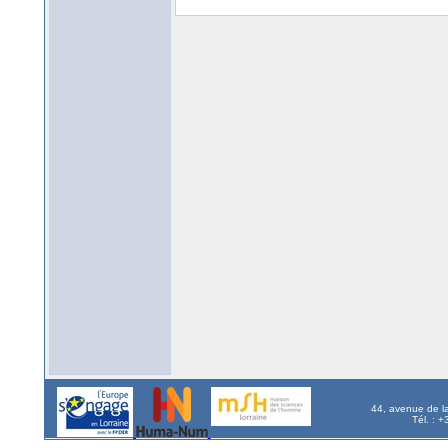
44, avenue de l
Tél. : 