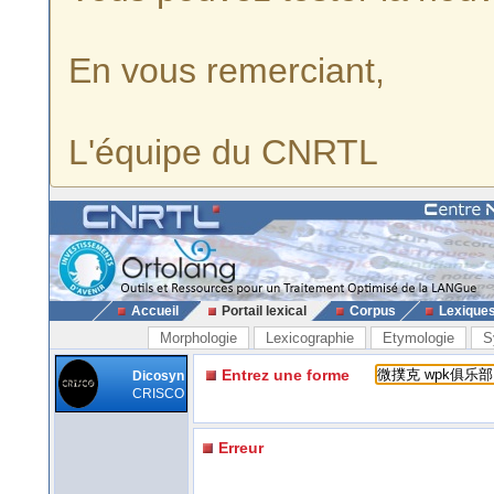
En vous remerciant,
L'équipe du CNRTL
Accueil
Portail lexical
Corpus
Lexique
Morphologie
Lexicographie
Etymologie
S
Entrez une forme
Dicosyn
CRISCO
Erreur