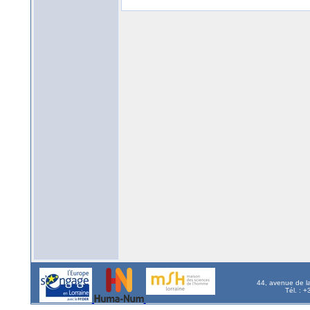
44, avenue de l
Tél. : 