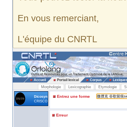
En vous remerciant,
L'équipe du CNRTL
Accueil
Portail lexical
Corpus
Lexique
Morphologie
Lexicographie
Etymologie
S
Entrez une forme
Dicosyn
CRISCO
Erreur