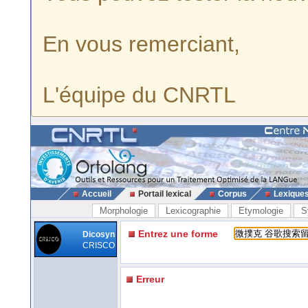
En vous remerciant,
L'équipe du CNRTL
Accueil
Portail lexical
Corpus
Lexique
Morphologie
Lexicographie
Etymologie
S
Entrez une forme
Dicosyn
CRISCO
Erreur