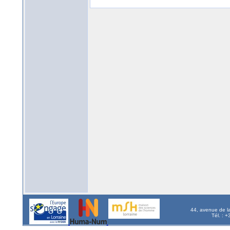
44, avenue de l
Tél. : 