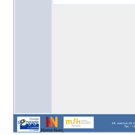
44, avenue de l
Tél. : 