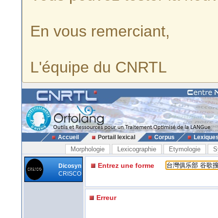
En vous remerciant,
L'équipe du CNRTL
Accueil
Portail lexical
Corpus
Lexique
Morphologie
Lexicographie
Etymologie
S
Entrez une forme
Dicosyn
CRISCO
Erreur