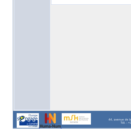
44, avenue de l
Tél. : 