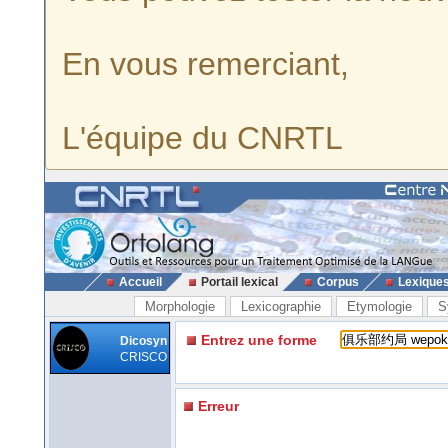
En vous remerciant,
L'équipe du CNRTL
Accueil
Portail lexical
Corpus
Lexique
Morphologie
Lexicographie
Etymologie
S
Entrez une forme
Dicosyn
CRISCO
Erreur