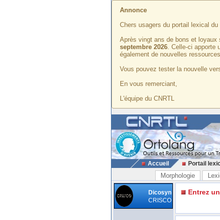
Annonce
Chers usagers du portail lexical d
Après vingt ans de bons et loyaux 
septembre 2026
. Celle-ci apporte
également de nouvelles ressources
Vous pouvez tester la nouvelle vers
En vous remerciant,
L'équipe du CNRTL
Accueil
Portail lexi
Morphologie
Lexi
Entrez u
Dicosyn
CRISCO