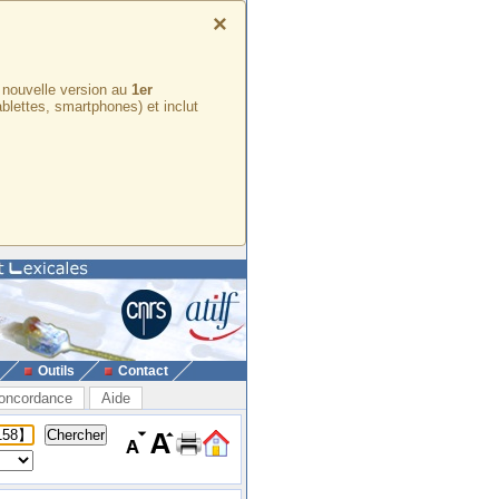
×
e nouvelle version au
1er
ablettes, smartphones) et inclut
Outils
Contact
oncordance
Aide