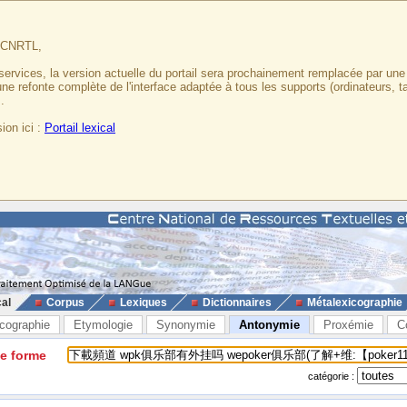
u CNRTL,
services, la version actuelle du portail sera prochainement remplacée par un
 une refonte complète de l'interface adaptée à tous les supports (ordinateurs, t
.
ion ici :
Portail lexical
cal
Corpus
Lexiques
Dictionnaires
Métalexicographie
cographie
Etymologie
Synonymie
Antonymie
Proxémie
C
ne forme
catégorie :