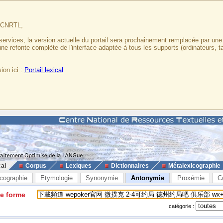
u CNRTL,
services, la version actuelle du portail sera prochainement remplacée par un
 une refonte complète de l'interface adaptée à tous les supports (ordinateurs, t
.
ion ici :
Portail lexical
cal
Corpus
Lexiques
Dictionnaires
Métalexicographie
cographie
Etymologie
Synonymie
Antonymie
Proxémie
C
ne forme
catégorie :