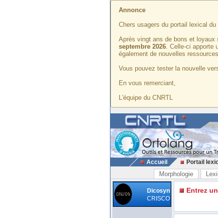
Annonce
Chers usagers du portail lexical d
Après vingt ans de bons et loyaux 
septembre 2026
. Celle-ci apporte
également de nouvelles ressources
Vous pouvez tester la nouvelle vers
En vous remerciant,
L'équipe du CNRTL
Accueil
Portail lexi
Morphologie
Lexi
Entrez u
Dicosyn
CRISCO