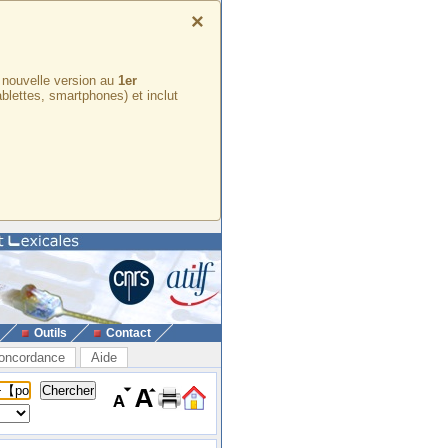
×
e nouvelle version au
1er
ablettes, smartphones) et inclut
Outils
Contact
oncordance
Aide