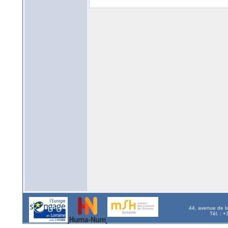
44, avenue de l
Tél. : 