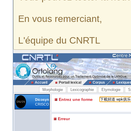
En vous remerciant,
L'équipe du CNRTL
Accueil
Portail lexical
Corpus
Lexique
Morphologie
Lexicographie
Etymologie
S
Entrez une forme
Dicosyn
CRISCO
Erreur