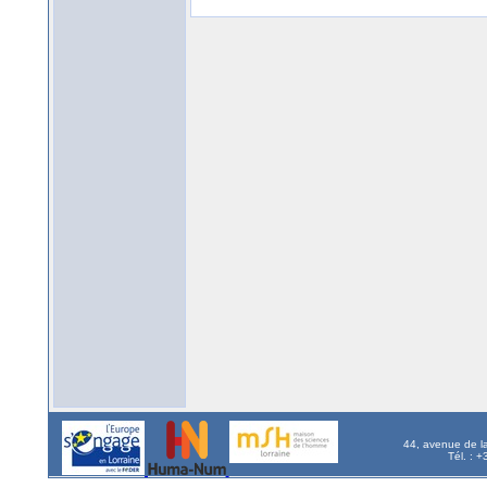
44, avenue de l
Tél. : 