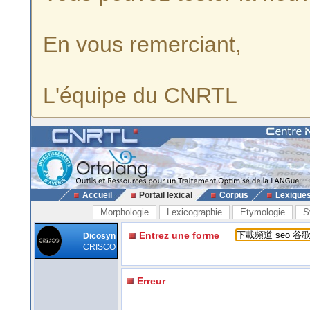
En vous remerciant,
L'équipe du CNRTL
Accueil
Portail lexical
Corpus
Lexique
Morphologie
Lexicographie
Etymologie
S
Entrez une forme
Dicosyn
CRISCO
Erreur