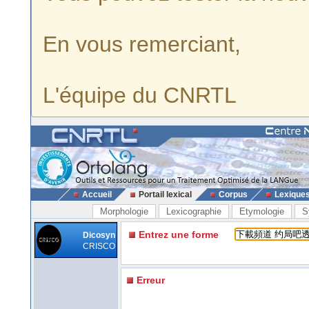
En vous remerciant,
L'équipe du CNRTL
Accueil
Portail lexical
Corpus
Lexique
Morphologie
Lexicographie
Etymologie
S
Entrez une forme
Dicosyn
CRISCO
Erreur