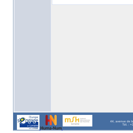
44, avenue de l
Tél. : 