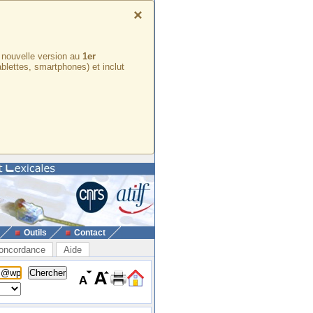
×
e nouvelle version au
1er
ablettes, smartphones) et inclut
Outils
Contact
oncordance
Aide