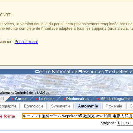
u CNRTL,
services, la version actuelle du portail sera prochainement remplacée par un
 une refonte complète de l'interface adaptée à tous les supports (ordinateurs, t
.
ion ici :
Portail lexical
cal
Corpus
Lexiques
Dictionnaires
Métalexicographie
cographie
Etymologie
Synonymie
Antonymie
Proxémie
C
ne forme
catégorie :