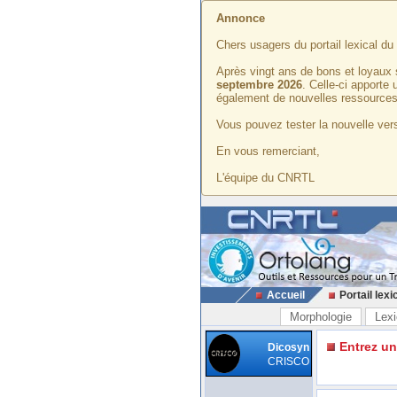
Annonce
Chers usagers du portail lexical d
Après vingt ans de bons et loyaux 
septembre 2026
. Celle-ci apporte
également de nouvelles ressources
Vous pouvez tester la nouvelle vers
En vous remerciant,
L'équipe du CNRTL
Accueil
Portail lexi
Morphologie
Lexi
Entrez u
Dicosyn
CRISCO