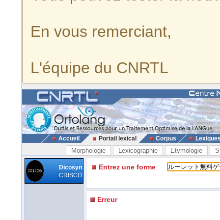
En vous remerciant,
L'équipe du CNRTL
Accueil
Portail lexical
Corpus
Lexique
Morphologie
Lexicographie
Etymologie
S
Entrez une forme
Dicosyn
CRISCO
Erreur