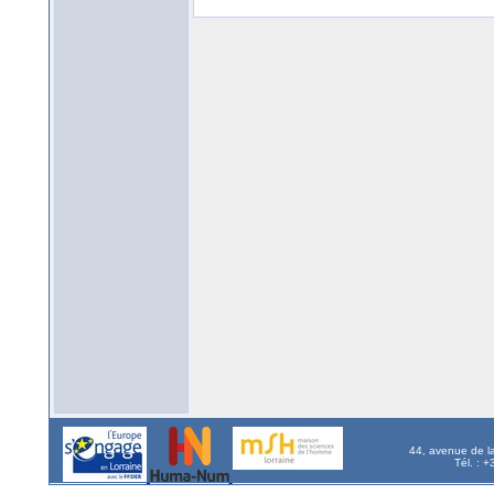
44, avenue de l
Tél. : 