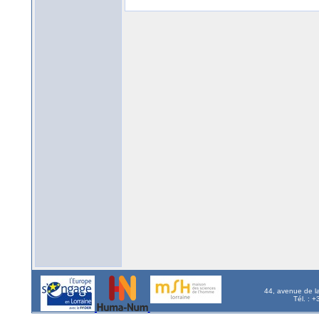
44, avenue de l
Tél. : 