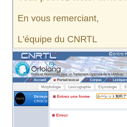
En vous remerciant,
L'équipe du CNRTL
Accueil
Portail lexical
Corpus
Lexique
Morphologie
Lexicographie
Etymologie
S
Entrez une forme
Dicosyn
CRISCO
Erreur