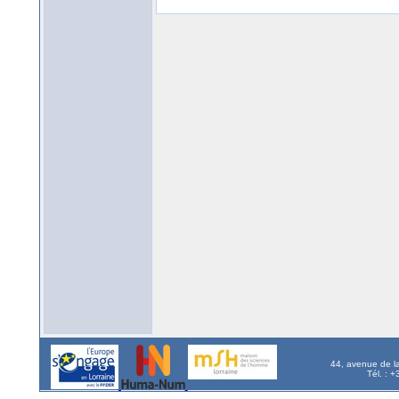
44, avenue de l
Tél. : 