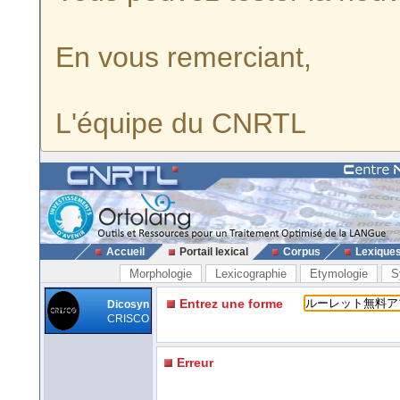
En vous remerciant,
L'équipe du CNRTL
Accueil
Portail lexical
Corpus
Lexique
Morphologie
Lexicographie
Etymologie
S
Entrez une forme
Dicosyn
CRISCO
Erreur