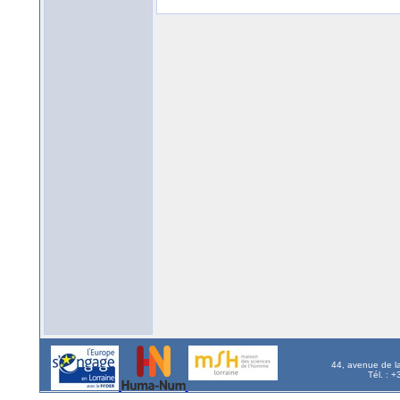
44, avenue de l
Tél. : 