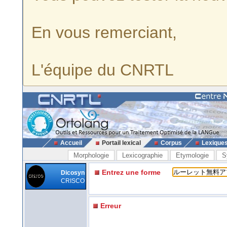
En vous remerciant,
L'équipe du CNRTL
Accueil
Portail lexical
Corpus
Lexique
Morphologie
Lexicographie
Etymologie
S
Entrez une forme
Dicosyn
CRISCO
Erreur