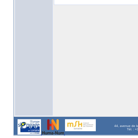
44, avenue de l
Tél. : 