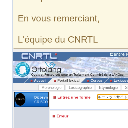
En vous remerciant,
L'équipe du CNRTL
Accueil
Portail lexical
Corpus
Lexique
Morphologie
Lexicographie
Etymologie
S
Entrez une forme
Dicosyn
CRISCO
Erreur