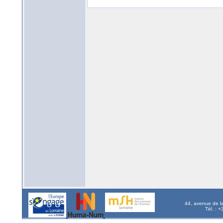
44, avenue de l
Tél. : 