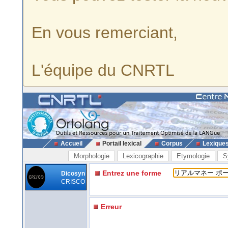
En vous remerciant,
L'équipe du CNRTL
Accueil
Portail lexical
Corpus
Lexique
Morphologie
Lexicographie
Etymologie
S
Entrez une forme
Dicosyn
CRISCO
Erreur