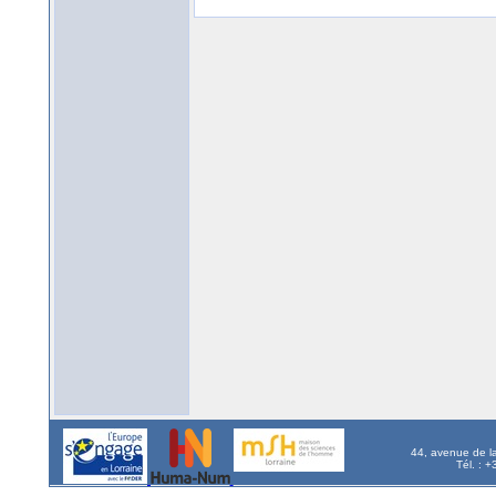
44, avenue de l
Tél. : 