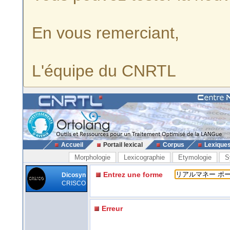
En vous remerciant,
L'équipe du CNRTL
Accueil
Portail lexical
Corpus
Lexique
Morphologie
Lexicographie
Etymologie
S
Entrez une forme
Dicosyn
CRISCO
Erreur