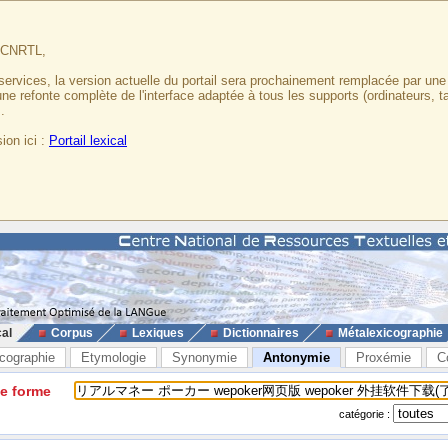
u CNRTL,
services, la version actuelle du portail sera prochainement remplacée par un
 une refonte complète de l'interface adaptée à tous les supports (ordinateurs, t
.
ion ici :
Portail lexical
cal
Corpus
Lexiques
Dictionnaires
Métalexicographie
cographie
Etymologie
Synonymie
Antonymie
Proxémie
C
ne forme
catégorie :