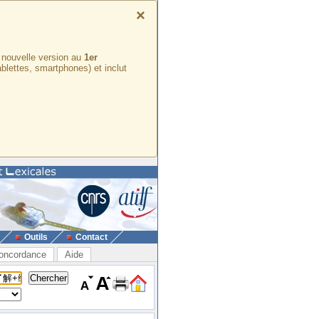
×
e nouvelle version au
1er
ablettes, smartphones) et inclut
Outils
Contact
oncordance
Aide