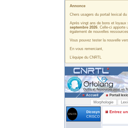
Annonce
Chers usagers du portail lexical d
Après vingt ans de bons et loyaux 
septembre 2026
. Celle-ci apporte
également de nouvelles ressources
Vous pouvez tester la nouvelle vers
En vous remerciant,
L'équipe du CNRTL
Accueil
Portail lexi
Morphologie
Lexi
Entrez u
Dicosyn
CRISCO