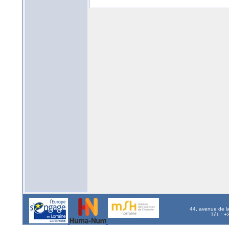
44, avenue de l
Tél. : 