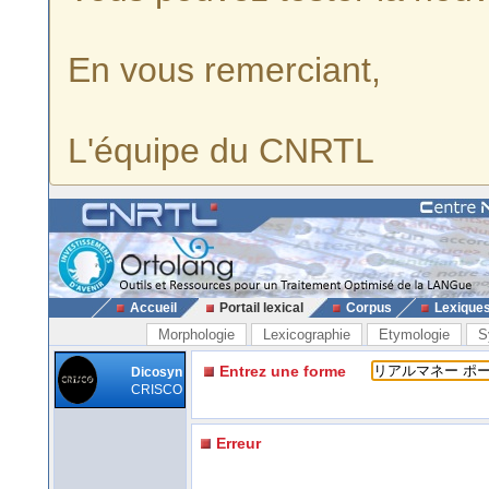
En vous remerciant,
L'équipe du CNRTL
Accueil
Portail lexical
Corpus
Lexique
Morphologie
Lexicographie
Etymologie
S
Entrez une forme
Dicosyn
CRISCO
Erreur