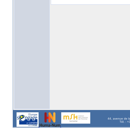
44, avenue de l
Tél. : 