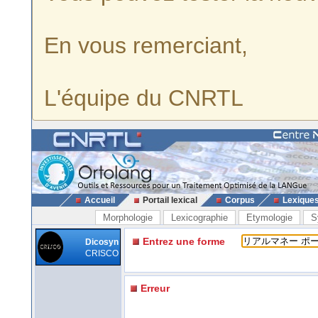
En vous remerciant,
L'équipe du CNRTL
Accueil
Portail lexical
Corpus
Lexique
Morphologie
Lexicographie
Etymologie
S
Entrez une forme
Dicosyn
CRISCO
Erreur