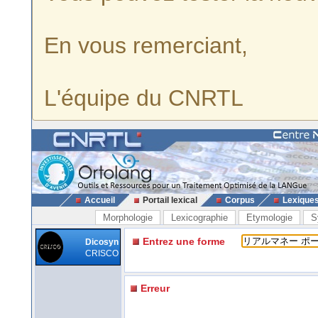
En vous remerciant,
L'équipe du CNRTL
Accueil
Portail lexical
Corpus
Lexique
Morphologie
Lexicographie
Etymologie
S
Entrez une forme
Dicosyn
CRISCO
Erreur