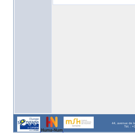
44, avenue de l
Tél. : 