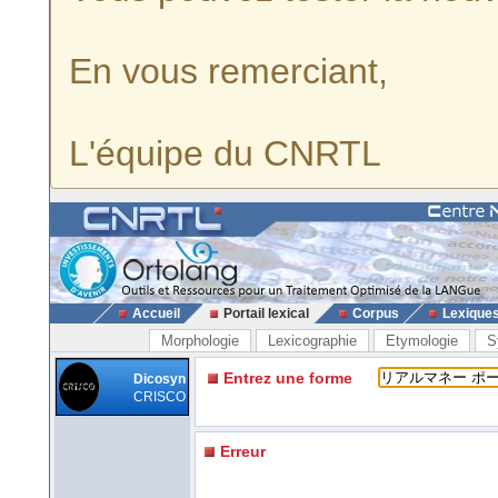
En vous remerciant,
L'équipe du CNRTL
Accueil
Portail lexical
Corpus
Lexique
Morphologie
Lexicographie
Etymologie
S
Entrez une forme
Dicosyn
CRISCO
Erreur