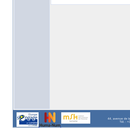
44, avenue de l
Tél. : 