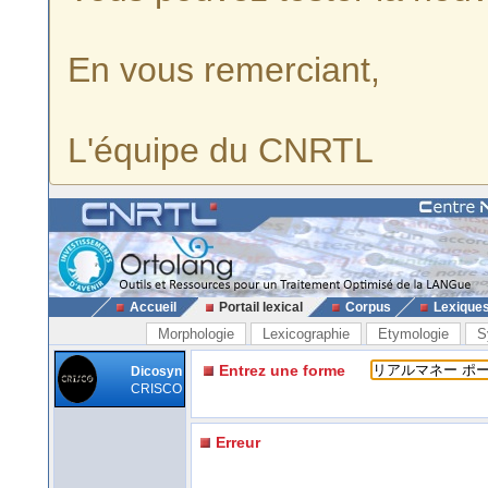
En vous remerciant,
L'équipe du CNRTL
Accueil
Portail lexical
Corpus
Lexique
Morphologie
Lexicographie
Etymologie
S
Entrez une forme
Dicosyn
CRISCO
Erreur