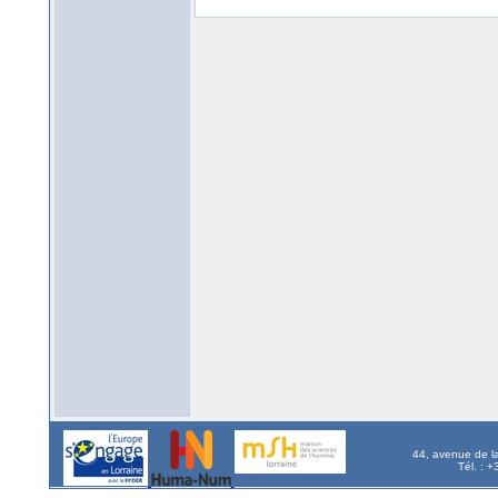
44, avenue de l
Tél. : 