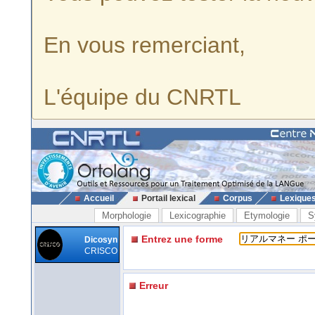
En vous remerciant,
L'équipe du CNRTL
Accueil
Portail lexical
Corpus
Lexique
Morphologie
Lexicographie
Etymologie
S
Entrez une forme
Dicosyn
CRISCO
Erreur