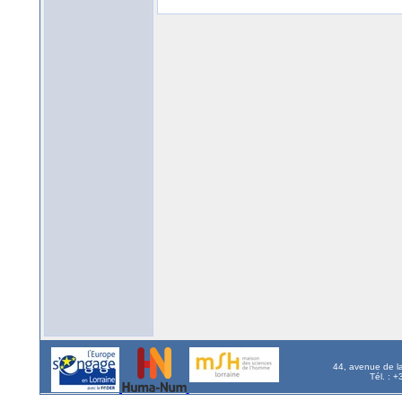
44, avenue de l
Tél. : 