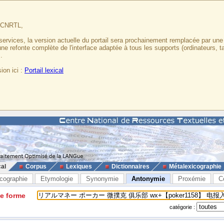
u CNRTL,
services, la version actuelle du portail sera prochainement remplacée par un
 une refonte complète de l'interface adaptée à tous les supports (ordinateurs, t
.
ion ici :
Portail lexical
cal
Corpus
Lexiques
Dictionnaires
Métalexicographie
cographie
Etymologie
Synonymie
Antonymie
Proxémie
C
ne forme
catégorie :