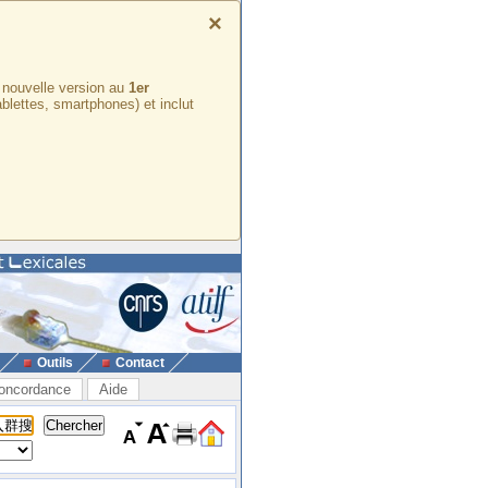
×
e nouvelle version au
1er
ablettes, smartphones) et inclut
Outils
Contact
oncordance
Aide