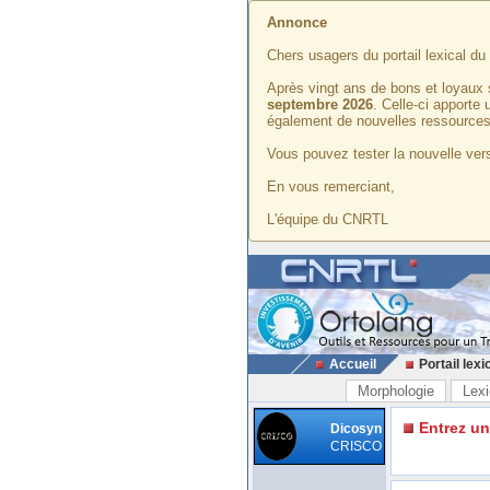
Annonce
Chers usagers du portail lexical d
Après vingt ans de bons et loyaux 
septembre 2026
. Celle-ci apporte
également de nouvelles ressources
Vous pouvez tester la nouvelle vers
En vous remerciant,
L'équipe du CNRTL
Accueil
Portail lexi
Morphologie
Lexi
Entrez u
Dicosyn
CRISCO