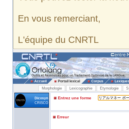
En vous remerciant,
L'équipe du CNRTL
Accueil
Portail lexical
Corpus
Lexique
Morphologie
Lexicographie
Etymologie
S
Entrez une forme
Dicosyn
CRISCO
Erreur