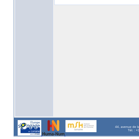
44, avenue de l
Tél. : 