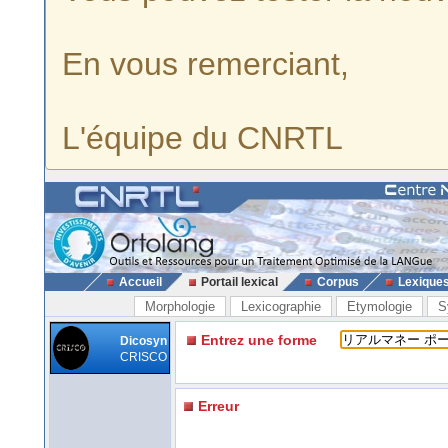
En vous remerciant,
L'équipe du CNRTL
Accueil
Portail lexical
Corpus
Lexique
Morphologie
Lexicographie
Etymologie
S
Entrez une forme
Dicosyn
CRISCO
Erreur