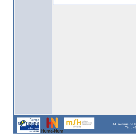
44, avenue de l
Tél. : 