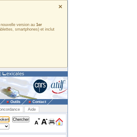
×
e nouvelle version au
1er
ablettes, smartphones) et inclut
Outils
Contact
oncordance
Aide