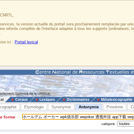
u CNRTL,
services, la version actuelle du portail sera prochainement remplacée par un
 une refonte complète de l'interface adaptée à tous les supports (ordinateurs, t
.
ion ici :
Portail lexical
cal
Corpus
Lexiques
Dictionnaires
Métalexicographie
cographie
Etymologie
Synonymie
Antonymie
Proxémie
C
ne forme
catégorie :