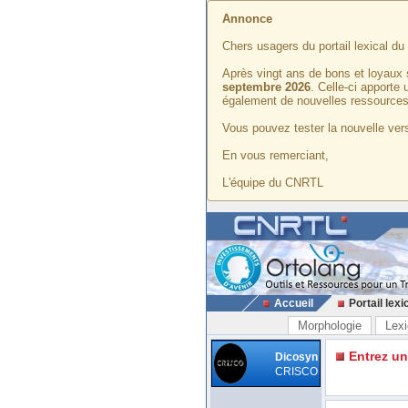
Annonce
Chers usagers du portail lexical d
Après vingt ans de bons et loyaux 
septembre 2026
. Celle-ci apporte
également de nouvelles ressources
Vous pouvez tester la nouvelle vers
En vous remerciant,
L'équipe du CNRTL
Accueil
Portail lexi
Morphologie
Lexi
Entrez u
Dicosyn
CRISCO