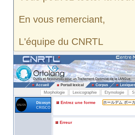
En vous remerciant,
L'équipe du CNRTL
Accueil
Portail lexical
Corpus
Lexique
Morphologie
Lexicographie
Etymologie
S
Entrez une forme
Dicosyn
CRISCO
Erreur