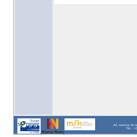
44, avenue de l
Tél. : 