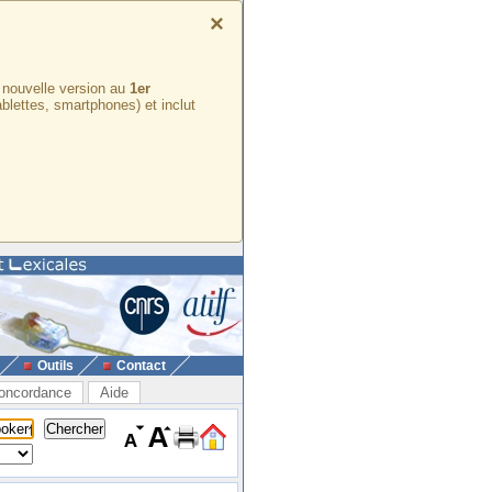
×
e nouvelle version au
1er
ablettes, smartphones) et inclut
Outils
Contact
oncordance
Aide