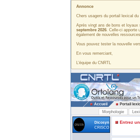
Annonce
Chers usagers du portail lexical d
Après vingt ans de bons et loyaux 
septembre 2026
. Celle-ci apporte
également de nouvelles ressources
Vous pouvez tester la nouvelle vers
En vous remerciant,
L'équipe du CNRTL
Accueil
Portail lexi
Morphologie
Lexi
Entrez u
Dicosyn
CRISCO