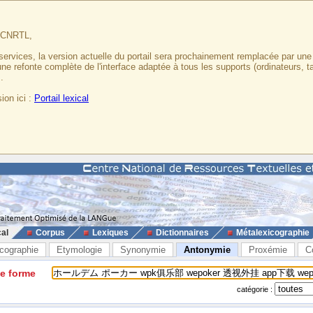
u CNRTL,
services, la version actuelle du portail sera prochainement remplacée par un
 une refonte complète de l'interface adaptée à tous les supports (ordinateurs, t
.
ion ici :
Portail lexical
cal
Corpus
Lexiques
Dictionnaires
Métalexicographie
cographie
Etymologie
Synonymie
Antonymie
Proxémie
C
ne forme
catégorie :