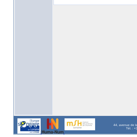
44, avenue de l
Tél. : 