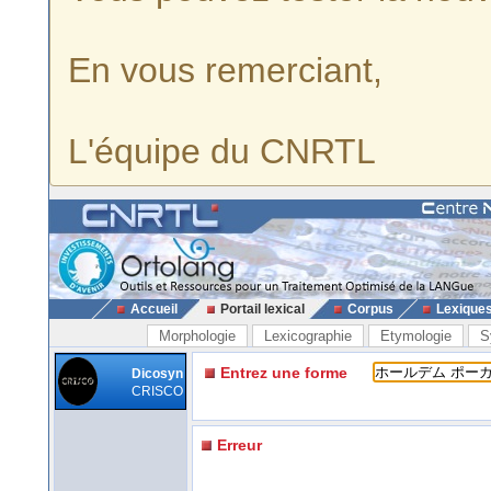
En vous remerciant,
L'équipe du CNRTL
Accueil
Portail lexical
Corpus
Lexique
Morphologie
Lexicographie
Etymologie
S
Entrez une forme
Dicosyn
CRISCO
Erreur