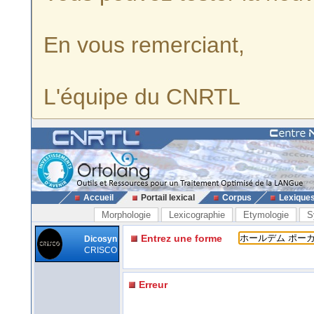
En vous remerciant,
L'équipe du CNRTL
Accueil
Portail lexical
Corpus
Lexique
Morphologie
Lexicographie
Etymologie
S
Entrez une forme
Dicosyn
CRISCO
Erreur