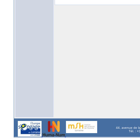
44, avenue de l
Tél. : 