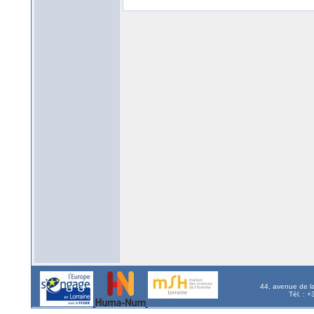
44, avenue de l
Tél. : 