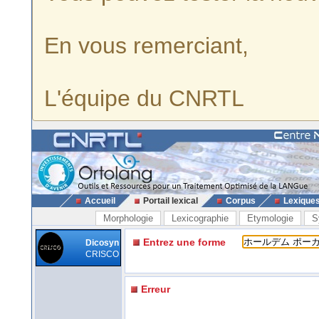
En vous remerciant,
L'équipe du CNRTL
Accueil
Portail lexical
Corpus
Lexique
Morphologie
Lexicographie
Etymologie
S
Entrez une forme
Dicosyn
CRISCO
Erreur