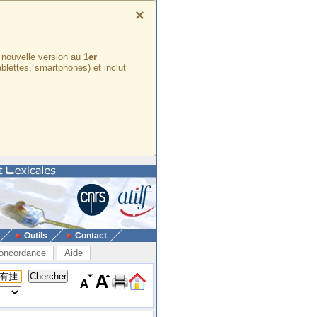
×
e nouvelle version au
1er
ablettes, smartphones) et inclut
Outils
Contact
oncordance
Aide