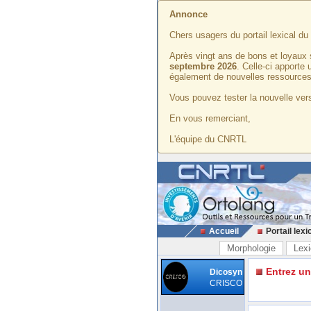
Annonce
Chers usagers du portail lexical d
Après vingt ans de bons et loyaux 
septembre 2026
. Celle-ci apporte
également de nouvelles ressources
Vous pouvez tester la nouvelle vers
En vous remerciant,
L'équipe du CNRTL
Accueil
Portail lexi
Morphologie
Lexi
Entrez u
Dicosyn
CRISCO