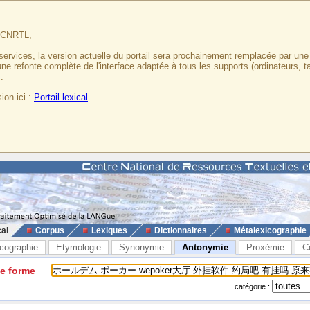
u CNRTL,
services, la version actuelle du portail sera prochainement remplacée par un
 une refonte complète de l'interface adaptée à tous les supports (ordinateurs, t
.
ion ici :
Portail lexical
cal
Corpus
Lexiques
Dictionnaires
Métalexicographie
cographie
Etymologie
Synonymie
Antonymie
Proxémie
C
ne forme
catégorie :