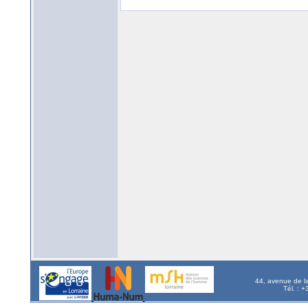
44, avenue de l
Tél. : 