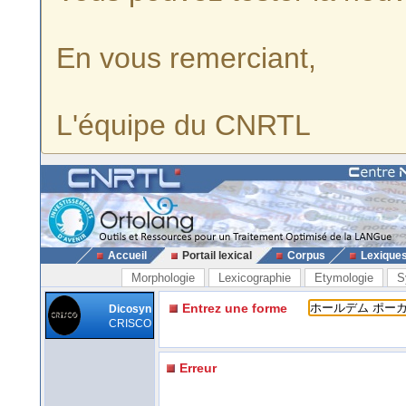
En vous remerciant,
L'équipe du CNRTL
Accueil
Portail lexical
Corpus
Lexique
Morphologie
Lexicographie
Etymologie
S
Entrez une forme
Dicosyn
CRISCO
Erreur