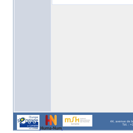
44, avenue de l
Tél. : 