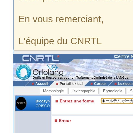
En vous remerciant,
L'équipe du CNRTL
Accueil
Portail lexical
Corpus
Lexique
Morphologie
Lexicographie
Etymologie
S
Entrez une forme
Dicosyn
CRISCO
Erreur