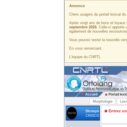
Annonce
Chers usagers du portail lexical d
Après vingt ans de bons et loyaux 
septembre 2026
. Celle-ci apporte
également de nouvelles ressources
Vous pouvez tester la nouvelle vers
En vous remerciant,
L'équipe du CNRTL
Accueil
Portail lexi
Morphologie
Lexi
Entrez u
Dicosyn
CRISCO