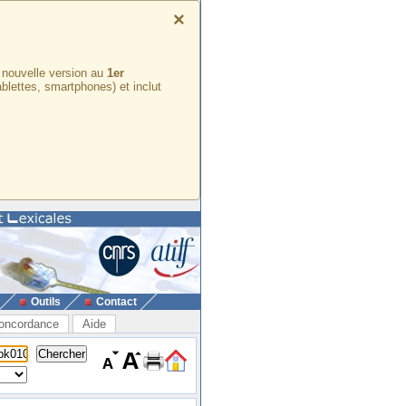
×
e nouvelle version au
1er
ablettes, smartphones) et inclut
Outils
Contact
oncordance
Aide