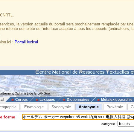
u CNRTL,
services, la version actuelle du portail sera prochainement remplacée par un
 une refonte complète de l'interface adaptée à tous les supports (ordinateurs, t
.
ion ici :
Portail lexical
cal
Corpus
Lexiques
Dictionnaires
Métalexicographie
cographie
Etymologie
Synonymie
Antonymie
Proxémie
C
ne forme
catégorie :