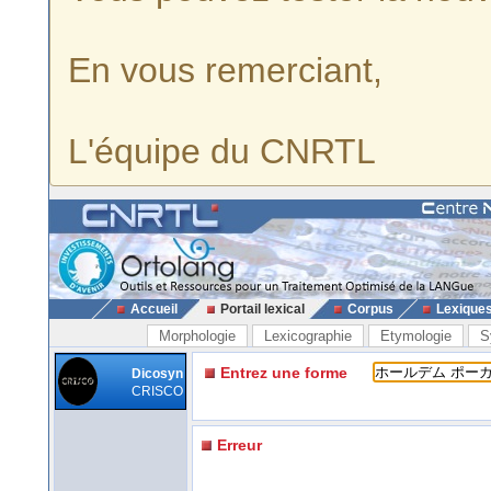
En vous remerciant,
L'équipe du CNRTL
Accueil
Portail lexical
Corpus
Lexique
Morphologie
Lexicographie
Etymologie
S
Entrez une forme
Dicosyn
CRISCO
Erreur