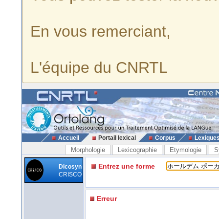
En vous remerciant,
L'équipe du CNRTL
Accueil
Portail lexical
Corpus
Lexique
Morphologie
Lexicographie
Etymologie
S
Entrez une forme
Dicosyn
CRISCO
Erreur