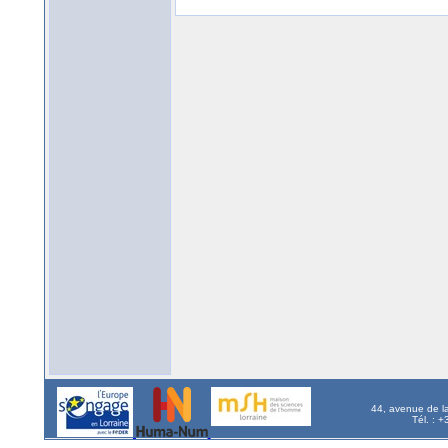
44, avenue de l
Tél. : 